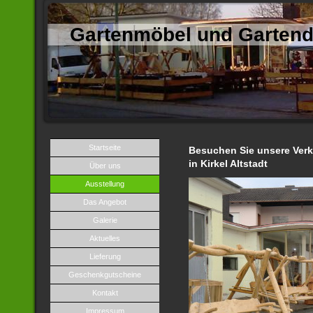
Gartenmöbel und Gartend
Startseite
Besuchen Sie unsere Verk
in Kirkel Altstadt
Über uns
Ausstellung
Das Angebot
Galerie
Aktuelles
Lieferung
Geschenkgutscheine
Kontakt
Impressum